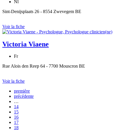
Nl
Sint-Denijsplaats 26 - 8554 Zwevegem BE
Voir la fiche
Victoria Viaene
Fr
Rue Alois den Reep 64 - 7700 Mouscron BE
Voir la fiche
première
précédente
…
14
15
16
17
18