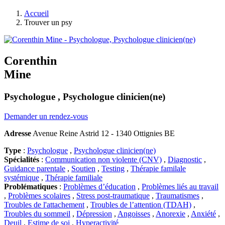
Accueil
Trouver un psy
Corenthin
Mine
Psychologue , Psychologue clinicien(ne)
Demander un rendez-vous
Adresse
Avenue Reine Astrid 12 - 1340 Ottignies BE
Type
:
Psychologue
,
Psychologue clinicien(ne)
Spécialités
:
Communication non violente (CNV)
,
Diagnostic
,
Guidance parentale
,
Soutien
,
Testing
,
Thérapie familale
systémique
,
Thérapie familiale
Problématiques
:
Problèmes d’éducation
,
Problèmes liés au travail
,
Problèmes scolaires
,
Stress post-traumatique
,
Traumatismes
,
Troubles de l'attachement
,
Troubles de l’attention (TDAH)
,
Troubles du sommeil
,
Dépression
,
Angoisses
,
Anorexie
,
Anxiété
,
Deuil
,
Estime de soi
,
Hyperactivité