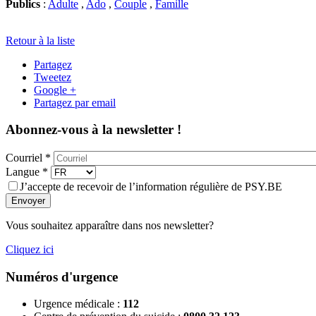
Publics
:
Adulte
,
Ado
,
Couple
,
Famille
Retour à la liste
Partagez
Tweetez
Google +
Partagez par email
Abonnez-vous à la newsletter !
Courriel
*
Langue
*
J’accepte de recevoir de l’information régulière de PSY.BE
Envoyer
Vous souhaitez apparaître dans nos newsletter?
Cliquez ici
Numéros d'urgence
Urgence médicale :
112