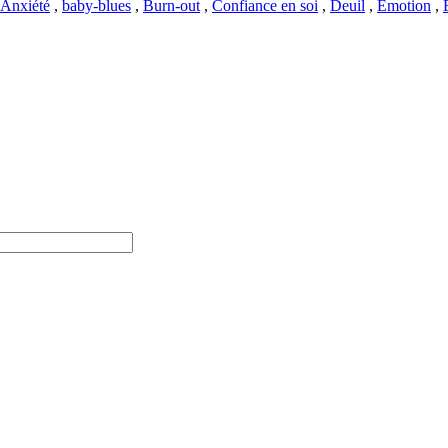
Anxiété
,
baby-blues
,
Burn-out
,
Confiance en soi
,
Deuil
,
Emotion
,