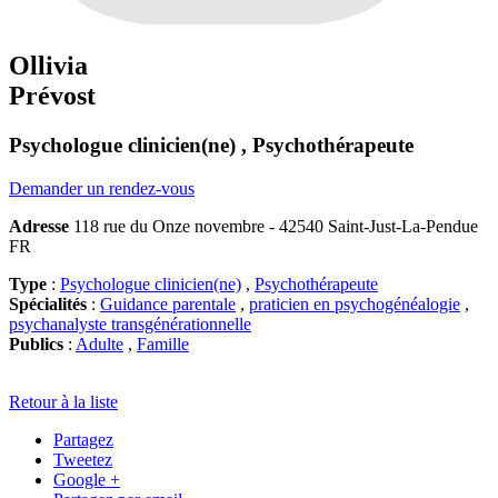
Ollivia
Prévost
Psychologue clinicien(ne) , Psychothérapeute
Demander un rendez-vous
Adresse
118 rue du Onze novembre - 42540 Saint-Just-La-Pendue
FR
Type
:
Psychologue clinicien(ne)
,
Psychothérapeute
Spécialités
:
Guidance parentale
,
praticien en psychogénéalogie
,
psychanalyste transgénérationnelle
Publics
:
Adulte
,
Famille
Retour à la liste
Partagez
Tweetez
Google +