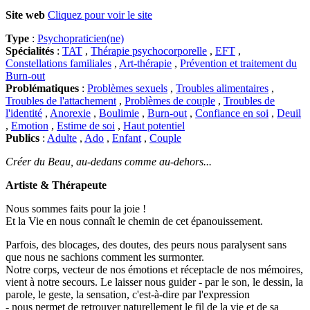
Site web
Cliquez pour voir le site
Type
:
Psychopraticien(ne)
Spécialités
:
TAT
,
Thérapie psychocorporelle
,
EFT
,
Constellations familiales
,
Art-thérapie
,
Prévention et traitement du
Burn-out
Problématiques
:
Problèmes sexuels
,
Troubles alimentaires
,
Troubles de l'attachement
,
Problèmes de couple
,
Troubles de
l'identité
,
Anorexie
,
Boulimie
,
Burn-out
,
Confiance en soi
,
Deuil
,
Emotion
,
Estime de soi
,
Haut potentiel
Publics
:
Adulte
,
Ado
,
Enfant
,
Couple
Créer du Beau, au-dedans comme au-dehors...
Artiste & Thérapeute
Nous sommes faits pour la joie !
Et la Vie en nous connaît le chemin de cet épanouissement.
Parfois, des blocages, des doutes, des peurs nous paralysent sans
que nous ne sachions comment les surmonter.
Notre corps, vecteur de nos émotions et réceptacle de nos mémoires,
vient à notre secours. Le laisser nous guider - par le son, le dessin, la
parole, le geste, la sensation, c'est-à-dire par l'expression
- nous permet de retrouver naturellement le fil de la vie et de sa