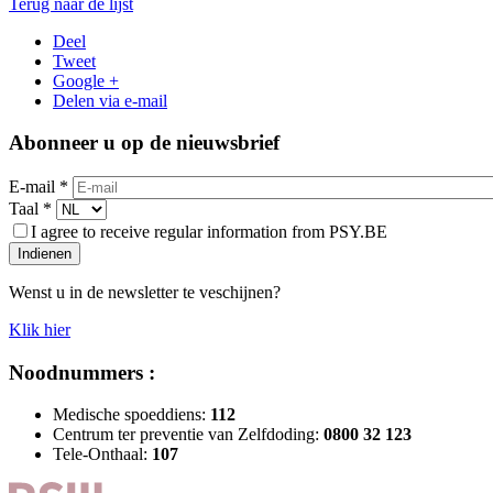
Terug naar de lijst
Deel
Tweet
Google +
Delen via e-mail
Abonneer u op de nieuwsbrief
E-mail
*
Taal
*
I agree to receive regular information from PSY.BE
Indienen
Wenst u in de newsletter te veschijnen?
Klik hier
Noodnummers :
Medische spoeddiens:
112
Centrum ter preventie van Zelfdoding:
0800 32 123
Tele-Onthaal:
107