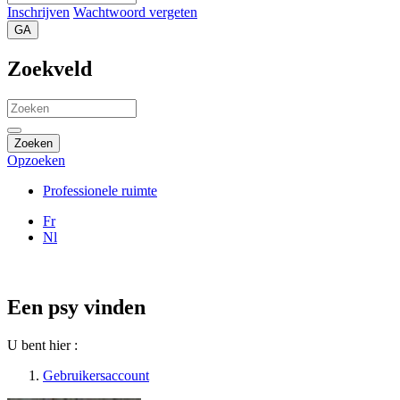
Inschrijven
Wachtwoord vergeten
GA
Zoekveld
Zoeken
Opzoeken
Professionele ruimte
Fr
Nl
Een psy vinden
U bent hier :
Gebruikersaccount