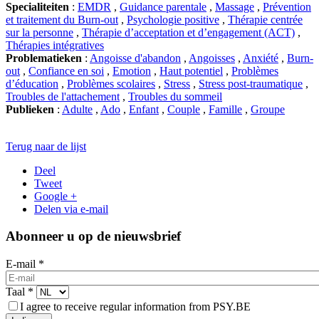
Specialiteiten
:
EMDR
,
Guidance parentale
,
Massage
,
Prévention
et traitement du Burn-out
,
Psychologie positive
,
Thérapie centrée
sur la personne
,
Thérapie d’acceptation et d’engagement (ACT)
,
Thérapies intégratives
Problematieken
:
Angoisse d'abandon
,
Angoisses
,
Anxiété
,
Burn-
out
,
Confiance en soi
,
Emotion
,
Haut potentiel
,
Problèmes
d’éducation
,
Problèmes scolaires
,
Stress
,
Stress post-traumatique
,
Troubles de l'attachement
,
Troubles du sommeil
Publieken
:
Adulte
,
Ado
,
Enfant
,
Couple
,
Famille
,
Groupe
Terug naar de lijst
Deel
Tweet
Google +
Delen via e-mail
Abonneer u op de nieuwsbrief
E-mail
*
Taal
*
I agree to receive regular information from PSY.BE