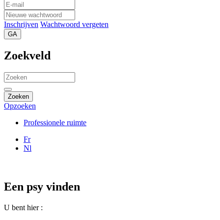
Inschrijven
Wachtwoord vergeten
GA
Zoekveld
Zoeken
Opzoeken
Professionele ruimte
Fr
Nl
Een psy vinden
U bent hier :