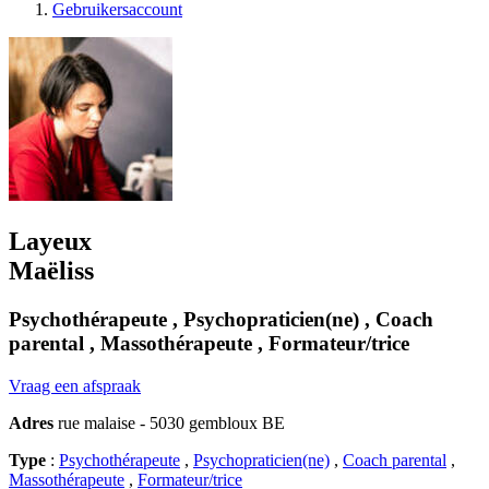
Gebruikersaccount
Layeux
Maëliss
Psychothérapeute , Psychopraticien(ne) , Coach
parental , Massothérapeute , Formateur/trice
Vraag een afspraak
Adres
rue malaise - 5030 gembloux BE
Type
:
Psychothérapeute
,
Psychopraticien(ne)
,
Coach parental
,
Massothérapeute
,
Formateur/trice