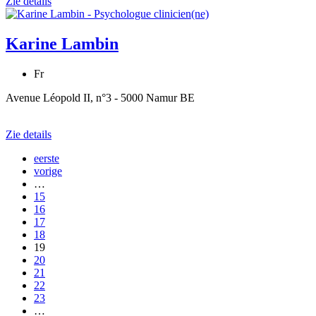
Zie details
Karine Lambin
Fr
Avenue Léopold II, n°3 - 5000 Namur BE
Zie details
eerste
vorige
…
15
16
17
18
19
20
21
22
23
…