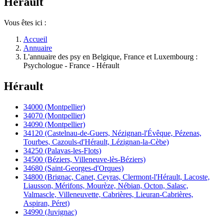
Hérault
Vous êtes ici :
Accueil
Annuaire
L'annuaire des psy en Belgique, France et Luxembourg :
Psychologue - France - Hérault
Hérault
34000 (Montpellier)
34070 (Montpellier)
34090 (Montpellier)
34120 (Castelnau-de-Guers, Nézignan-l'Évêque, Pézenas,
Tourbes, Cazouls-d'Hérault, Lézignan-la-Cèbe)
34250 (Palavas-les-Flots)
34500 (Béziers, Villeneuve-lès-Béziers)
34680 (Saint-Georges-d'Orques)
34800 (Brignac, Canet, Ceyras, Clermont-l'Hérault, Lacoste,
Liausson, Mérifons, Mourèze, Nébian, Octon, Salasc,
Valmascle, Villeneuvette, Cabrières, Lieuran-Cabrières,
Aspiran, Péret)
34990 (Juvignac)