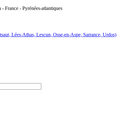
- France - Pyrénées-atlantiques
tsaut, Lées-Athas, Lescun, Osse-en-Aspe, Sarrance, Urdos)