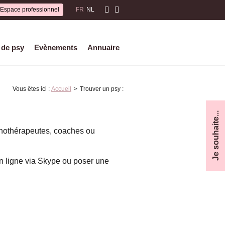
Espace professionnel
FR
NL
 de psy
Evènements
Annuaire
Vous êtes ici :
Accueil
Trouver un psy :
Je souhaite...
chothérapeutes, coaches ou
n ligne via Skype ou poser une
rienté, n’hésitez pas à utiliser