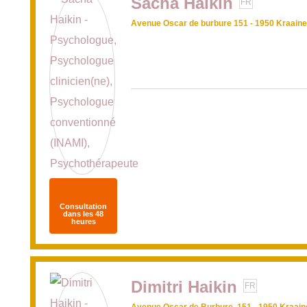
Sacha Haikin
FR
Avenue Oscar de burbure 151 - 1950 Kraai
Consultation
dans les 48
heures
Dimitri Haikin
FR