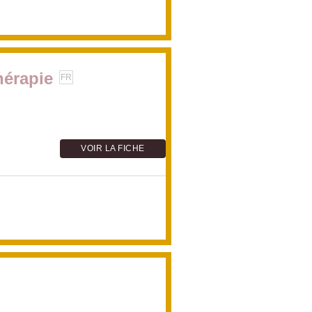
hérapie
FR
VOIR LA FICHE