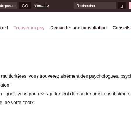
Formulaire
GO
S'inscrire
de
RECHERCHER
recherche
ueil
Trouver un psy
Demander une consultation
Conseils
 multicritères, vous trouverez aisément des psychologues, psy
gion !
en ligne", vous pourrez rapidement demander une consultation e
l de votre choix.
Si vous avez besoin d’être o
notre