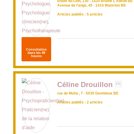
Route du Lion, 130 - 1420 Braine L'Alleud BE
Avenue de l’ange, 45 - 1410 Waterloo BE
Articles publiés : 5 articles
Consultation
dans les 48
heures
Céline Drouillon
FR
rue de Moha , 7 - 5030 Gembloux BE
Articles publiés : 2 articles