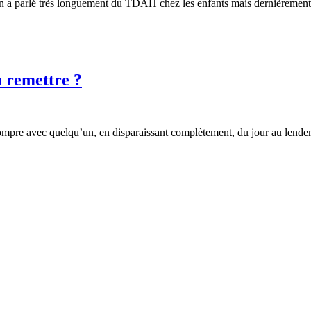
.On a parlé très longuement du TDAH chez les enfants mais dernièreme
n remettre ?
rompre avec quelqu’un, en disparaissant complètement, du jour au lendem