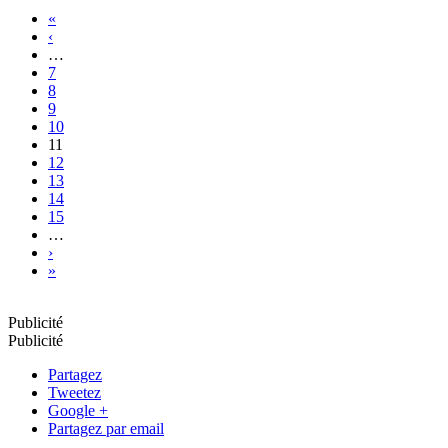
«
‹
…
7
8
9
10
11
12
13
14
15
…
›
»
Publicité
Publicité
Partagez
Tweetez
Google +
Partagez par email