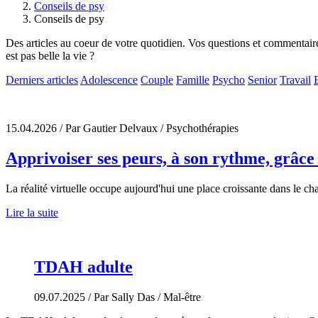
Conseils de psy
Conseils de psy
Des articles au coeur de votre quotidien. Vos questions et commentaire
est pas belle la vie ?
Derniers articles
Adolescence
Couple
Famille
Psycho
Senior
Travail
15.04.2026
/ Par Gautier Delvaux
/ Psychothérapies
Apprivoiser ses peurs, à son rythme, grâce à
La réalité virtuelle occupe aujourd'hui une place croissante dans le c
Lire la suite
TDAH adulte
09.07.2025
/ Par Sally Das
/ Mal-être